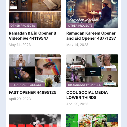
OTHER PROJECTS
OTHER PROJECTS
Ramadan & Eid Opener 8
Ramadan Kareem Opener
Videohive 44119547
and Eid Opener 43771237
May 14, 2023
May 14, 2023
BROADCAST PACKAGES
BROADCAST PACKAGES
FAST OPENER 44695125
COOL SOCIAL MEDIA
LOWER THIRDS
April 29, 2023
April 29, 2023