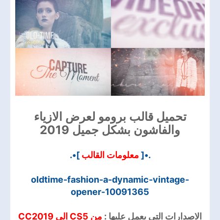
تحميل قالب برومو لعرض الازياء
والفاشون بشكل جميل 2019
]•.
معلومات القالب
.•[
oldtime-fashion-a-dynamic-vintage-
opener-10091365
الاصدارات التي يعمل عليها :
من CS5 الي CC2019