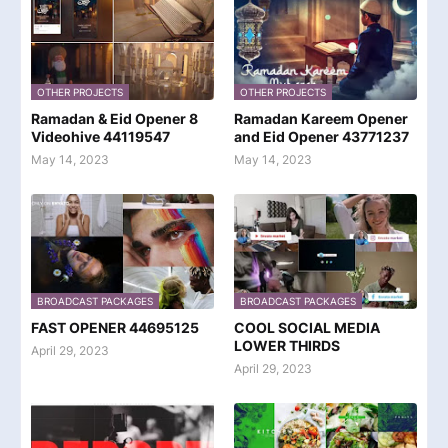
OTHER PROJECTS
OTHER PROJECTS
Ramadan & Eid Opener 8
Ramadan Kareem Opener
Videohive 44119547
and Eid Opener 43771237
May 14, 2023
May 14, 2023
BROADCAST PACKAGES
BROADCAST PACKAGES
FAST OPENER 44695125
COOL SOCIAL MEDIA
LOWER THIRDS
April 29, 2023
April 29, 2023