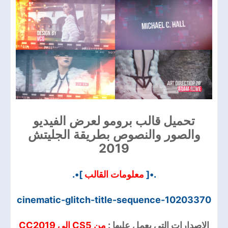
تحميل قالب برومو لعرض الفيديو
والصور والنصوص بطريقة الجليتش
2019
]•.
معلومات القالب
.•[
cinematic-glitch-title-sequence-10203370
الاصدارات التي يعمل عليها :
من CS5 الي CC2019