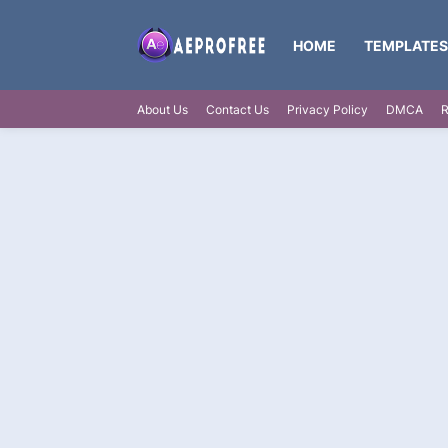
HOME
TEMPLATES
About Us
Contact Us
Privacy Policy
DMCA
R