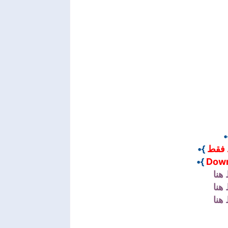
}
}•
 فقط
}•
Down
هنا
هنا
هنا