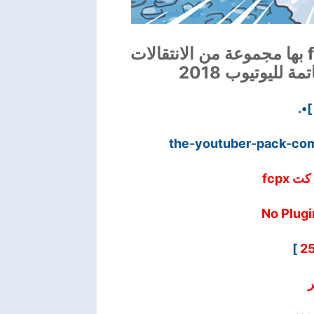
تحميل اضافة للفاينل كت برو اكس fcpx بها مجموعة من الانتقالات
لليوتيوب 2018
]•.
the-youtuber-pack-com
fcpx
ل كت
]
2
ر