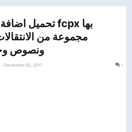
تحميل  fcpx بها
مجموعة من الانتقالات
ونصوص وخاتم
-
December 05, 2017
1