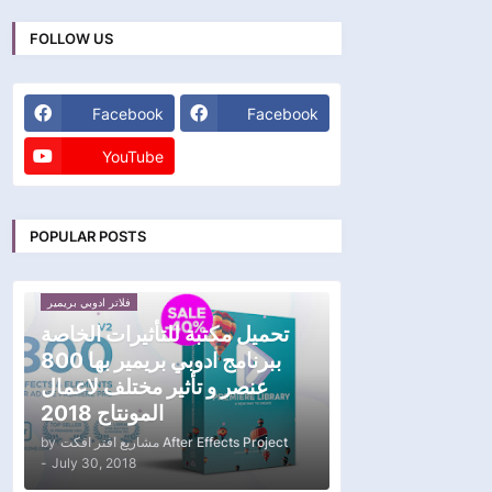
FOLLOW US
Facebook
Facebook
YouTube
POPULAR POSTS
فلاتر ادوبي بريمير
تحميل مكتبة للتأثيرات الخاصة
ببرنامج ادوبي بريمير بها 800
عنصر و تأثير مختلف لاعمال
المونتاج 2018
by
مشاريع افتر افكت After Effects Project
-
July 30, 2018