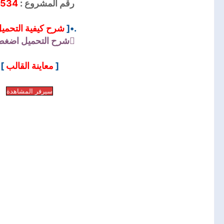
:534
رقم المشروع :
شرح كيفية التحمي
.•[
شرح التحميل
اضغط 
]
معاينة القالب
[
سيرفر المشاهدة