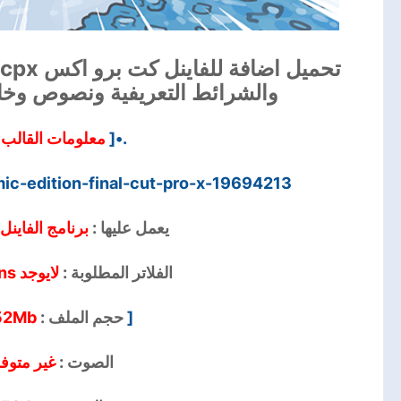
والشرائط التعريفية ونصوص وخاتمة 
معلومات القالب
.•[
ic-edition-final-cut-pro-x-19694213
يعمل عليها :
برنامج الفاين
الفلاتر المطلوبة :
لايوجد No Plugins
52Mb
حجم الملف :
[
الصوت :
غير متوف