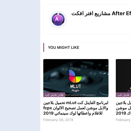
اريع افتر افكت
YOU MIGHT LIKE
ر فاينل كت
فلاتر فاينل كت
تحميل بلاجين FxFactory
تحميل بلاجين mLut لبرنامج الفاينل كت
ابل موشن
fcpx والابل موشن لعمل تصحيح الالوان
201
للافلام واعطائها لوك سينمائي 2019
February 08, 2019
February