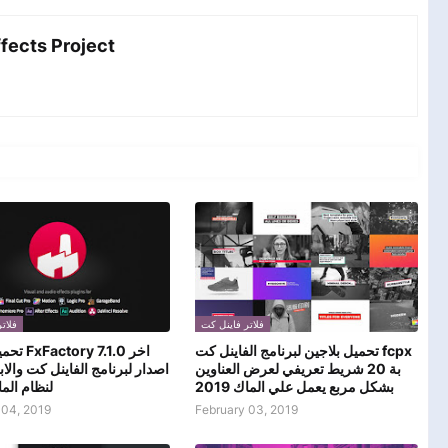
مش After Effects Project
فلاتر فاينل كت
فلات
تحميل بلاجين لبرنامج الفاينل كت fcpx
 7.1.0 اخر
بة 20 شريط تعريفي لعرض العناوين
اصدار لبرنامج الفاينل كت وال
بشكل مربع يعمل علي الماك 2019
لنظام الماك 9
 04, 2019
February 03, 2019