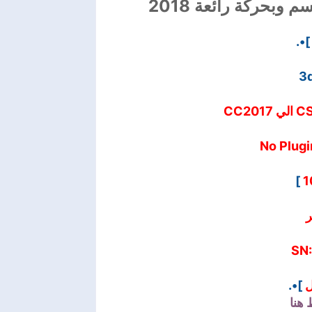
بحركة رائعة 2018
]•.
3
]
1
ر
SN
]•.
ل
هنا