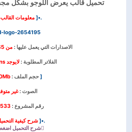
تحميل قالب يعرض اللوجو بشكل مجسم و
معلومات القالب
.•[
d-logo-2654195
الاصدارات التي يعمل عليها :
من CS5 الي CC2017
الفلاتر المطلوبة :
لايوجد No Plugins
0Mb
حجم الملف :
[
الصوت :
غير متوف
:533
رقم المشروع :
شرح كيفية التحمي
.•[
شرح التحميل
اضغط 