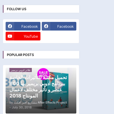
FOLLOW US
Facebook
Facebook
YouTube
POPULAR POSTS
فلاتر ادوبي بريمير
تحميل مكتبة للتأثيرات الخاصة
ببرنامج ادوبي بريمير بها 800
عنصر و تأثير مختلف لاعمال
المونتاج 2018
by
مشاريع افتر افكت After Effects Project
-
July 30, 2018