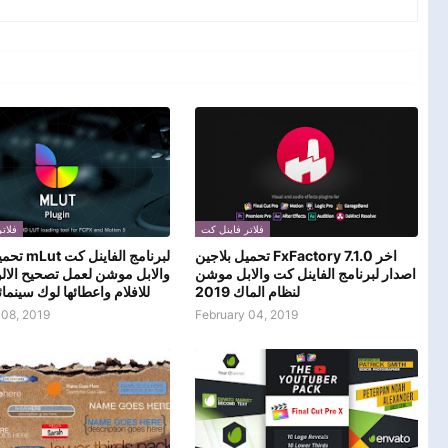
فلاتر فاينل كت
فلات
تحميل بلاجين FxFactory 7.1.0 اخر
لبرنامج الف
اصدار لبرنامج الفاينل كت والابل موشن
لنظام الماك 2019
للافلام واعطائها لوك سينمائي 9
 08, 2019
February 04, 2019