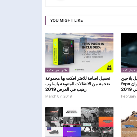
YOU MIGHT LIKE
ر فاينل كت
فلاتر افتر افكت
تحميل بلاجين mLut اينل كت
تحميل اضافة للافتر افكت بها مجموعة
fcpx والابل موشن لعمل تصحيح الالوان
ضخمة من الانتقالات المتنوعة باسلوب
201
رهيب في العرض 2019
March 07, 2019
February