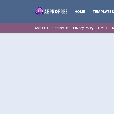
HOME
TEMPLATES
About Us
Contact Us
Privacy Policy
DMCA
R