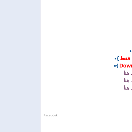
}
}•
 فقط
}•
Down
هنا
هنا
هنا
Facebook