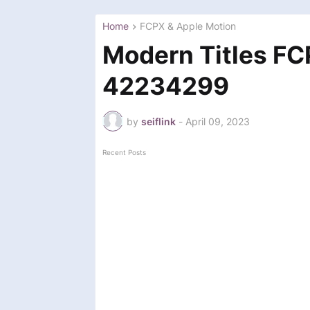
Home
FCPX & Apple Motion
Modern Titles FC
42234299
by
seiflink
-
April 09, 2023
Recent Posts