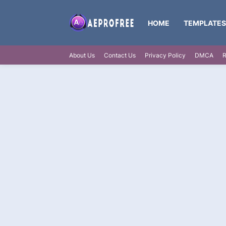
HOME
TEMPLATES
About Us
Contact Us
Privacy Policy
DMCA
R