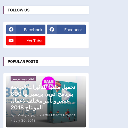
FOLLOW US
Facebook
Facebook
YouTube
POPULAR POSTS
فلاتر ادوبي بريمير
تحميل مكتبة للتأثيرات الخاصة
ببرنامج ادوبي بريمير بها 800
عنصر و تأثير مختلف لاعمال
المونتاج 2018
by
مشاريع افتر افكت After Effects Project
-
July 30, 2018