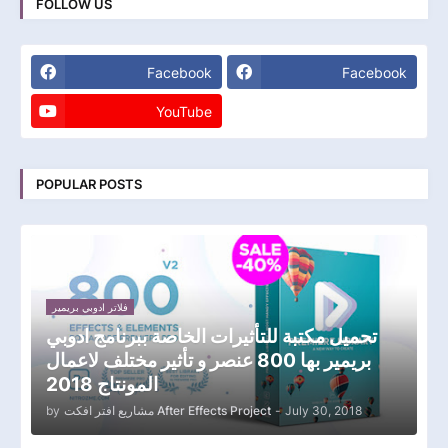
FOLLOW US
Facebook
Facebook
YouTube
POPULAR POSTS
فلاتر ادوبي بريمير
تحميل مكتبة للتأثيرات الخاصة ببرنامج ادوبي
بريمير بها 800 عنصر و تأثير مختلف لاعمال
المونتاج 2018
by
مشاريع افتر افكت After Effects Project
-
July 30, 2018