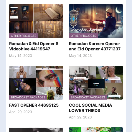
OTHER PROJECTS
OTHER PROJECTS
Ramadan & Eid Opener 8
Ramadan Kareem Opener
Videohive 44119547
and Eid Opener 43771237
May 14, 2023
May 14, 2023
BROADCAST PACKAGES
BROADCAST PACKAGES
FAST OPENER 44695125
COOL SOCIAL MEDIA
LOWER THIRDS
April 29, 2023
April 29, 2023