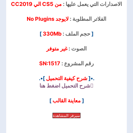
الاصدارات التي يعمل عليها :
من CS5 الي CC2019
الفلاتر المطلوبة :
لايوجد No Plugins
]
330Mb
حجم الملف :
[
الصوت :
غير متوفر
SN:1517
رقم المشروع :
]•.
شرح كيفية التحميل
.•[
شرح التحميل
اضغط هنا
]
معاينة القالب
[
سيرفر المشاهدة