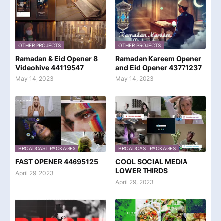
OTHER PROJECTS
OTHER PROJECTS
Ramadan & Eid Opener 8
Ramadan Kareem Opener
Videohive 44119547
and Eid Opener 43771237
May 14, 2023
May 14, 2023
BROADCAST PACKAGES
BROADCAST PACKAGES
FAST OPENER 44695125
COOL SOCIAL MEDIA
LOWER THIRDS
April 29, 2023
April 29, 2023