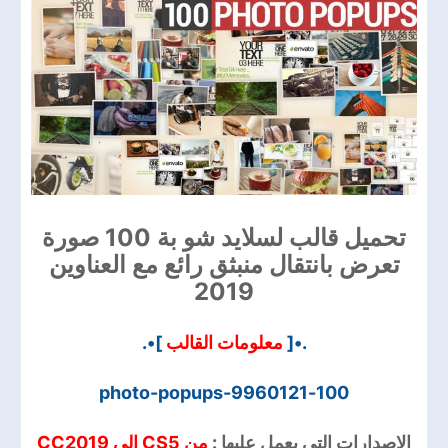
تحميل قالب لسلايد شو بة 100 صورة
تعرض بانتقال منبثق رائع مع العناوين
2019
]•.
معلومات القالب
.•[
100-photo-popups-9960121
الاصدارات التي يعمل عليها :
من CS5 الي CC2019