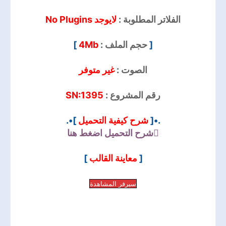
الفلاتر المطلوبة :
لايوجد No Plugins
]
4Mb
حجم الملف :
[
الصوت :
غير متوفر
SN:1395
رقم المشروع :
]•.
شرح كيفية التحميل
.•[
شرح التحميل
اضغط هنا
]
معاينة القالب
[
سيرفر المشاهدة