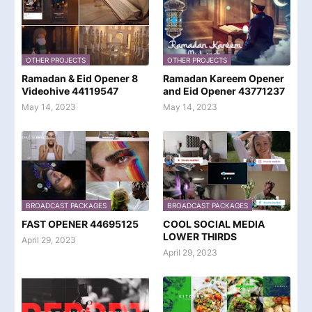
OTHER PROJECTS
OTHER PROJECTS
Ramadan & Eid Opener 8
Ramadan Kareem Opener
Videohive 44119547
and Eid Opener 43771237
May 14, 2023
May 14, 2023
BROADCAST PACKAGES
BROADCAST PACKAGES
FAST OPENER 44695125
COOL SOCIAL MEDIA
LOWER THIRDS
April 29, 2023
April 29, 2023