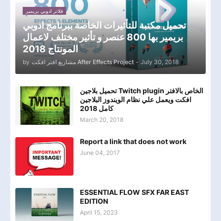
فلاتر ادوبي بريمير
تحميل مكتبة للتأثيرات الخاصة ببرنامج ادوبي
بريمير بها 800 عنصر و تأثير مختلف لاعمال
المونتاج 2018
by
مشاريع افتر افكت After Effects Project
-
July 30, 2018
تحميل بلاجين Twitch plugin الخاص بالافتر
افكت ويعمل علي نظام الويندوز البلاجين
كامل 2018
March 20, 2018
Report a link that does not work
June 04, 2017
ESSENTIAL FLOW SFX FAR EAST
EDITION
April 15, 2023