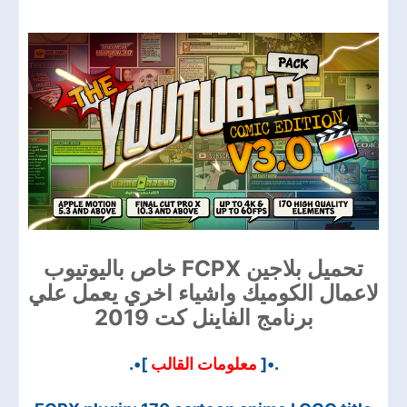
تحميل بلاجين FCPX خاص باليوتيوب
لاعمال الكوميك واشياء اخري يعمل علي
برنامج الفاينل كت 2019
]•.
معلومات القالب
.•[