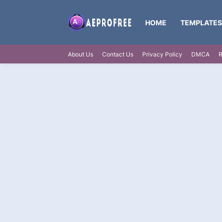
HOME
TEMPLATES
About Us
Contact Us
Privacy Policy
DMCA
R