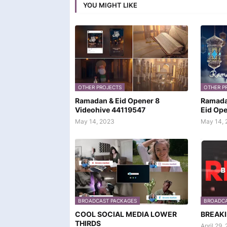
YOU MIGHT LIKE
OTHER PROJECTS
OTHER P
Ramadan & Eid Opener 8
Ramada
Videohive 44119547
Eid Op
May 14, 2023
May 14, 
BROADCAST PACKAGES
BROADCA
COOL SOCIAL MEDIA LOWER
BREAK
THIRDS
April 29,