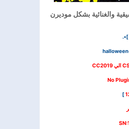
قية والغنائية بشكل موديرن
]•.
halloween
]
1
ر
SN: