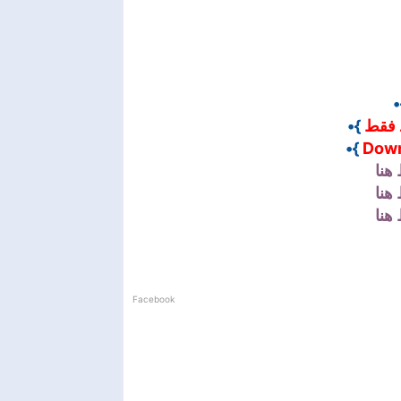
}
}•
 فقط
}•
Down
هنا
هنا
هنا
Facebook