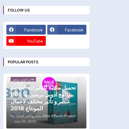
FOLLOW US
Facebook
Facebook
YouTube
POPULAR POSTS
فلاتر ادوبي بريمير
تحميل مكتبة للتأثيرات الخاصة
ببرنامج ادوبي بريمير بها 800
عنصر و تأثير مختلف لاعمال
المونتاج 2018
by
مشاريع افتر افكت After Effects Project
-
July 30, 2018