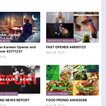
ROJECTS
BROADCAST PACKAGES
n Kareem Opener and
FAST OPENER 44695125
ener 43771237
April 29, 2023
2023
ST PACKAGES
PRODUCT PROMO
ING NEWS REPORT
FOOD PROMO 44593098
 2023
April 29, 2023