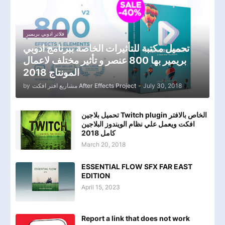
فلاتر ادوبي بريمير
تحميل مكتبة للتأثيرات الخاصة ببرنامج ادوبي
بريمير بها 800 عنصر و تأثير مختلف لاعمال
المونتاج 2018
by
مشاريع افتر افكت After Effects Project
-
July 30, 2018
تحميل بلاجين Twitch plugin الخاص بالافتر
افكت ويعمل علي نظام الويندوز البلاجين
كامل 2018
March 20, 2018
ESSENTIAL FLOW SFX FAR EAST
EDITION
April 15, 2023
Report a link that does not work