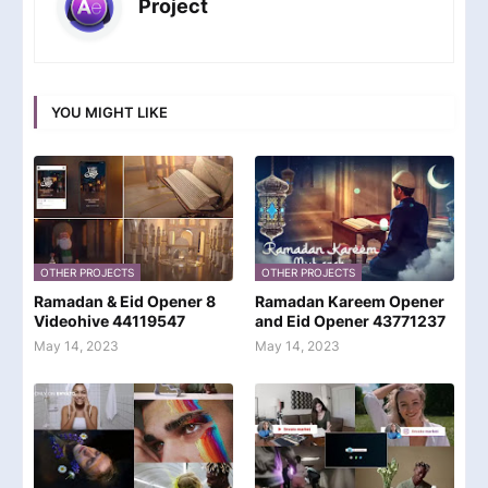
Project
YOU MIGHT LIKE
OTHER PROJECTS
OTHER PROJECTS
Ramadan & Eid Opener 8
Ramadan Kareem Opener
Videohive 44119547
and Eid Opener 43771237
May 14, 2023
May 14, 2023