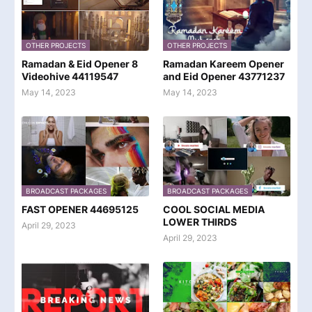
OTHER PROJECTS
OTHER PROJECTS
Ramadan & Eid Opener 8
Ramadan Kareem Opener
Videohive 44119547
and Eid Opener 43771237
May 14, 2023
May 14, 2023
BROADCAST PACKAGES
BROADCAST PACKAGES
FAST OPENER 44695125
COOL SOCIAL MEDIA
LOWER THIRDS
April 29, 2023
April 29, 2023