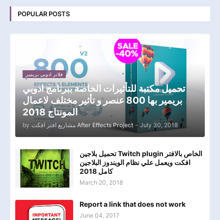
POPULAR POSTS
فلاتر ادوبي بريمير
تحميل مكتبة للتأثيرات الخاصة ببرنامج ادوبي
بريمير بها 800 عنصر و تأثير مختلف لاعمال
المونتاج 2018
July 30, 2018
-
مشاريع افتر افكت After Effects Project
by
تحميل بلاجين Twitch plugin الخاص بالافتر
افكت ويعمل علي نظام الويندوز البلاجين
كامل 2018
March 20, 2018
Report a link that does not work
June 04, 2017