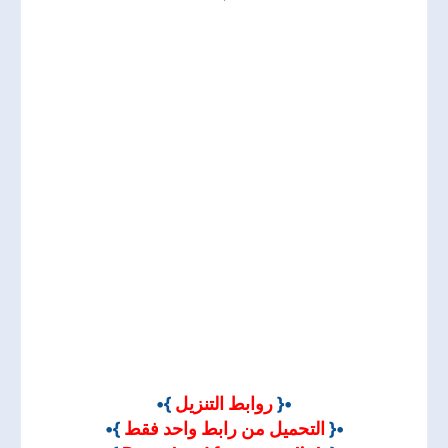
•{
روابط التنزيل
}•
•{
التحميل من رابط واحد فقط
}•