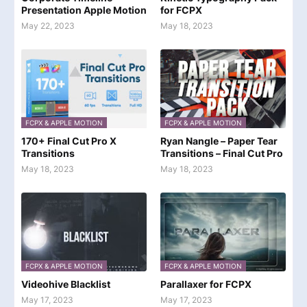
Presentation Apple Motion
for FCPX
May 22, 2023
May 18, 2023
FCPX & APPLE MOTION
FCPX & APPLE MOTION
170+ Final Cut Pro X
Ryan Nangle – Paper Tear
Transitions
Transitions – Final Cut Pro
May 18, 2023
May 18, 2023
FCPX & APPLE MOTION
FCPX & APPLE MOTION
Videohive Blacklist
Parallaxer for FCPX
May 17, 2023
May 17, 2023