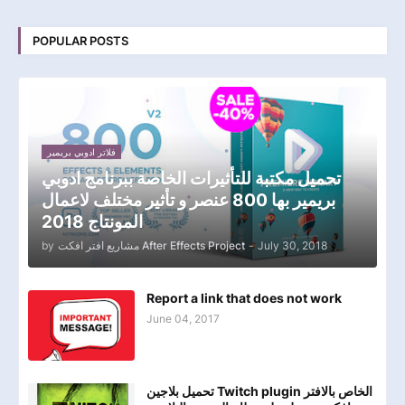
POPULAR POSTS
فلاتر ادوبي بريمير
تحميل مكتبة للتأثيرات الخاصة ببرنامج ادوبي
بريمير بها 800 عنصر و تأثير مختلف لاعمال
المونتاج 2018
July 30, 2018
-
مشاريع افتر افكت After Effects Project
by
Report a link that does not work
June 04, 2017
تحميل بلاجين Twitch plugin الخاص بالافتر