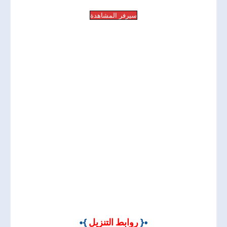
سيرفر المشاهدة
•{
روابط التنزيل
}•