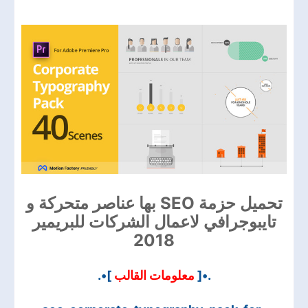
تحميل حزمة SEO بها عناصر متحركة و
تايبوجرافي لاعمال الشركات للبريمير
2018
.•[
معلومات القالب
]•.