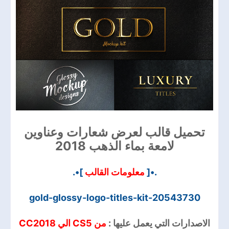
تحميل قالب لعرض شعارات وعناوين
لامعة بماء الذهب 2018
]•.
معلومات القالب
.•[
gold-glossy-logo-titles-kit-20543730
الاصدارات التي يعمل عليها :
من CS5 الي CC2018