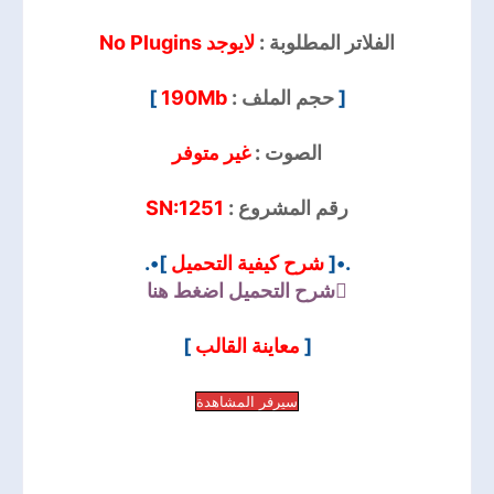
الفلاتر المطلوبة :
لايوجد No Plugins
]
190Mb
حجم الملف :
[
الصوت :
غير متوفر
SN:1251
رقم المشروع :
]•.
شرح كيفية التحميل
.•[
شرح التحميل
اضغط هنا
]
معاينة القالب
[
سيرفر المشاهدة