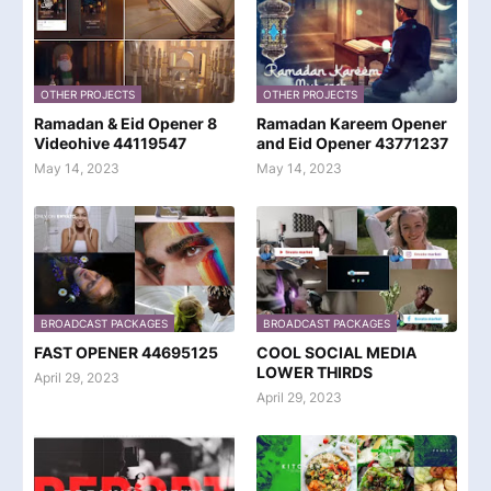
OTHER PROJECTS
OTHER PROJECTS
Ramadan & Eid Opener 8
Ramadan Kareem Opener
Videohive 44119547
and Eid Opener 43771237
May 14, 2023
May 14, 2023
BROADCAST PACKAGES
BROADCAST PACKAGES
FAST OPENER 44695125
COOL SOCIAL MEDIA
LOWER THIRDS
April 29, 2023
April 29, 2023