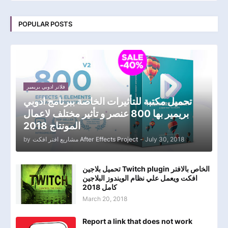
POPULAR POSTS
فلاتر ادوبي بريمير
تحميل مكتبة للتأثيرات الخاصة ببرنامج ادوبي
بريمير بها 800 عنصر و تأثير مختلف لاعمال
المونتاج 2018
by
مشاريع افتر افكت After Effects Project
-
July 30, 2018
تحميل بلاجين Twitch plugin الخاص بالافتر
افكت ويعمل علي نظام الويندوز البلاجين
كامل 2018
March 20, 2018
Report a link that does not work