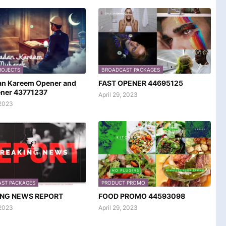
ROJECTS
BROADCAST PACKAGES
n Kareem Opener and
FAST OPENER 44695125
ener 43771237
April 29, 2023
2023
ST PACKAGES
PRODUCT PROMO
ING NEWS REPORT
FOOD PROMO 44593098
 2023
April 29, 2023