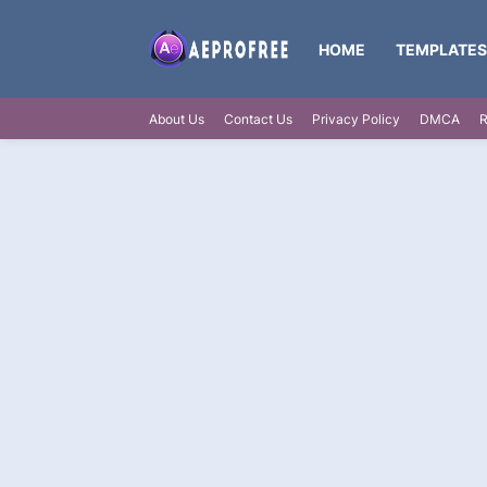
HOME
TEMPLATES
About Us
Contact Us
Privacy Policy
DMCA
R