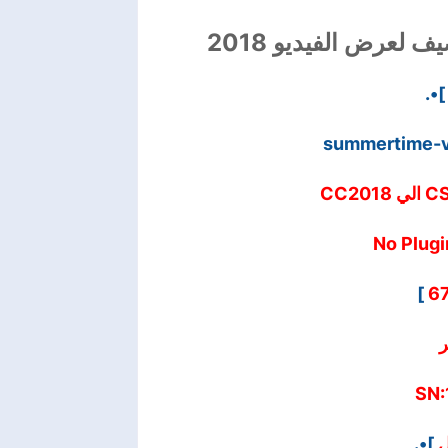
 لعرض الفيديو 2018
]•.
summertime-
]
6
ر
SN:
]•.
ل