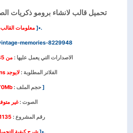
تحميل قالب لانشاء برومو ذكريات الصيف
معلومات القالب
.•[
vintage-memories-8229948
الاصدارات التي يعمل عليها :
من CS5 الي CC2018
الفلاتر المطلوبة :
لايوجد No Plugins
70Mb
حجم الملف :
[
الصوت :
غير متوف
1135
رقم المشروع :
شرح كيفية التحمي
.•[