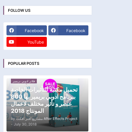
FOLLOW US
Facebook
Facebook
YouTube
POPULAR POSTS
فلاتر ادوبي بريمير
تحميل مكتبة للتأثيرات الخاصة
ببرنامج ادوبي بريمير بها 800
عنصر و تأثير مختلف لاعمال
المونتاج 2018
by
مشاريع افتر افكت After Effects Project
-
July 30, 2018