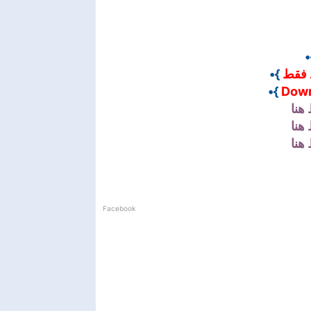
}
}•
 فقط
}•
Down
هنا
هنا
هنا
Facebook