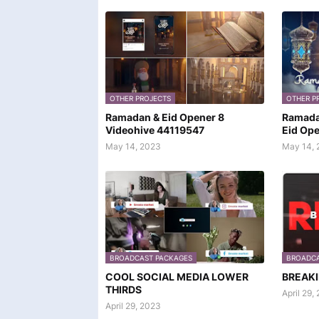
OTHER PROJECTS
OTHER P
Ramadan & Eid Opener 8
Ramada
Videohive 44119547
Eid Op
May 14, 2023
May 14, 
BROADCAST PACKAGES
BROADCA
COOL SOCIAL MEDIA LOWER
BREAK
THIRDS
April 29,
April 29, 2023