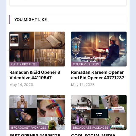
YOU MIGHT LIKE
OTHER PROJECTS
OTHER PROJECTS
Ramadan & Eid Opener 8
Ramadan Kareem Opener
Videohive 44119547
and Eid Opener 43771237
May 14, 2023
May 14, 2023
BROADCAST PACKAGES
BROADCAST PACKAGES
FAST OPENER 44695125
COOL SOCIAL MEDIA