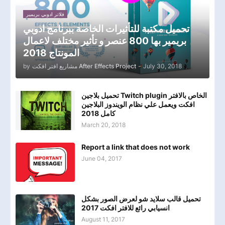
فلاتر ادوبي بريمير
تحميل مكتبة للتأثيرات الخاصة ببرنامج ادوبي
بريمير بها 800 عنصر و تأثير مختلف لاعمال
المونتاج 2018
by
مشاريع افتر افكت After Effects Project
-
July 30, 2018
تحميل بلاجين Twitch plugin الخاص بالافتر
افكت ويعمل علي نظام الويندوز البلاجين
كامل 2018
March 20, 2018
Report a link that does not work
June 04, 2017
تحميل قالب سلايد شو لعرض الصور بشكل
انسيابي رائع للافتر افكت 2017
August 11, 2017