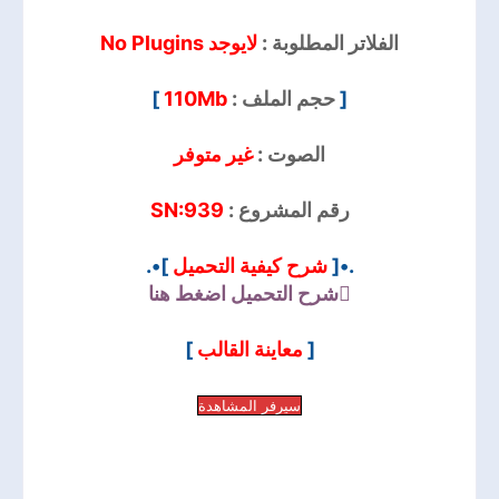
الفلاتر المطلوبة :
لايوجد No Plugins
]
110Mb
حجم الملف :
[
الصوت :
غير متوفر
SN:939
رقم المشروع :
]•.
شرح كيفية التحميل
.•[
شرح التحميل
اضغط هنا
]
معاينة القالب
[
سيرفر المشاهدة