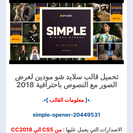
تحميل قالب سلايد شو مودين لعرض
الصور مع النصوص باحترافية 2018
]•.
معلومات القالب
.•[
simple-opener-20449531
الاصدارات التي يعمل عليها :
من CS5 الي CC2018