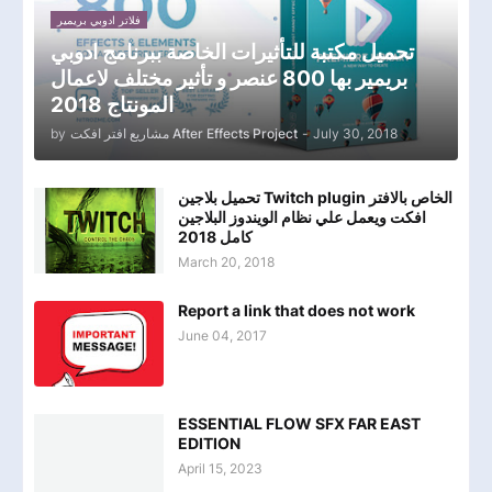
فلاتر ادوبي بريمير
تحميل مكتبة للتأثيرات الخاصة ببرنامج ادوبي
بريمير بها 800 عنصر و تأثير مختلف لاعمال
المونتاج 2018
by
مشاريع افتر افكت After Effects Project
-
July 30, 2018
تحميل بلاجين Twitch plugin الخاص بالافتر
افكت ويعمل علي نظام الويندوز البلاجين
كامل 2018
March 20, 2018
Report a link that does not work
June 04, 2017
ESSENTIAL FLOW SFX FAR EAST
EDITION
April 15, 2023