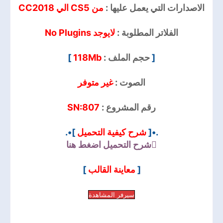
الاصدارات التي يعمل عليها :
من CS5 الي CC2018
الفلاتر المطلوبة :
لايوجد No Plugins
]
118Mb
حجم الملف :
[
الصوت :
غير متوفر
SN:807
رقم المشروع :
]•.
شرح كيفية التحميل
.•[
شرح التحميل
اضغط هنا
]
معاينة القالب
[
سيرفر المشاهدة