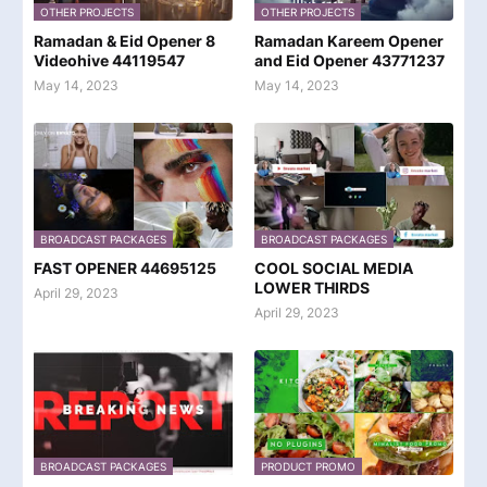
OTHER PROJECTS
OTHER PROJECTS
Ramadan & Eid Opener 8
Ramadan Kareem Opener
Videohive 44119547
and Eid Opener 43771237
May 14, 2023
May 14, 2023
BROADCAST PACKAGES
BROADCAST PACKAGES
FAST OPENER 44695125
COOL SOCIAL MEDIA
LOWER THIRDS
April 29, 2023
April 29, 2023
BROADCAST PACKAGES
PRODUCT PROMO