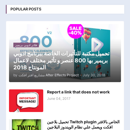
POPULAR POSTS
فلاتر ادوبي بريمير
تحميل مكتبة للتأثيرات الخاصة ببرنامج ادوبي
بريمير بها 800 عنصر و تأثير مختلف لاعمال
المونتاج 2018
by
مشاريع افتر افكت After Effects Project
-
July 30, 2018
Report a link that does not work
June 04, 2017
تحميل بلاجين Twitch plugin الخاص بالافتر
افكت ويعمل علي نظام الويندوز البلاجين