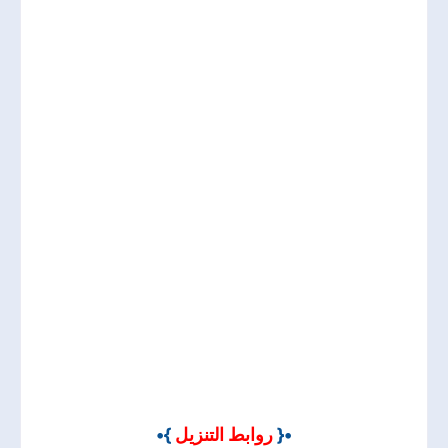
}•
روابط التنزيل
•{