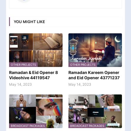
YOU MIGHT LIKE
OTHER PROJECTS
OTHER PROJECTS
Ramadan & Eid Opener 8
Ramadan Kareem Opener
Videohive 44119547
and Eid Opener 43771237
May 14, 2023
May 14, 2023
BROADCAST PACKAGES
BROADCAST PACKAGES