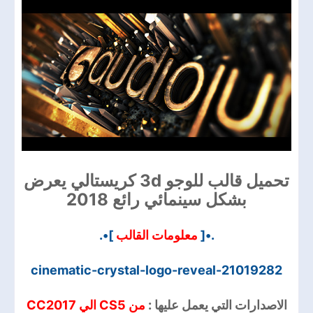
تحميل قالب للوجو 3d كريستالي يعرض
بشكل سينمائي رائع 2018
]•.
معلومات القالب
.•[
cinematic-crystal-logo-reveal-21019282
الاصدارات التي يعمل عليها :
من CS5 الي CC2017