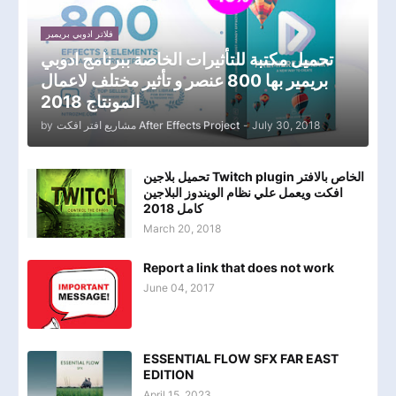
فلاتر ادوبي بريمير
تحميل مكتبة للتأثيرات الخاصة ببرنامج ادوبي
بريمير بها 800 عنصر و تأثير مختلف لاعمال
المونتاج 2018
by
مشاريع افتر افكت After Effects Project
-
July 30, 2018
تحميل بلاجين Twitch plugin الخاص بالافتر
افكت ويعمل علي نظام الويندوز البلاجين
كامل 2018
March 20, 2018
Report a link that does not work
June 04, 2017
ESSENTIAL FLOW SFX FAR EAST
EDITION
April 15, 2023