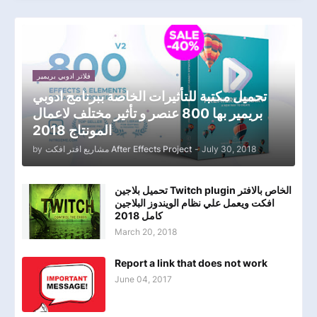
فلاتر ادوبي بريمير
تحميل مكتبة للتأثيرات الخاصة ببرنامج ادوبي
بريمير بها 800 عنصر و تأثير مختلف لاعمال
المونتاج 2018
by
مشاريع افتر افكت After Effects Project
-
July 30, 2018
تحميل بلاجين Twitch plugin الخاص بالافتر
افكت ويعمل علي نظام الويندوز البلاجين
كامل 2018
March 20, 2018
Report a link that does not work
June 04, 2017