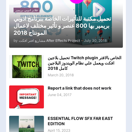
فلاتر ادوبي بريمير
تحميل مكتبة للتأثيرات الخاصة ببرنامج ادوبي
بريمير بها 800 عنصر و تأثير مختلف لاعمال
المونتاج 2018
by
مشاريع افتر افكت After Effects Project
-
July 30, 2018
تحميل بلاجين Twitch plugin الخاص بالافتر
افكت ويعمل علي نظام الويندوز البلاجين
كامل 2018
March 20, 2018
Report a link that does not work
June 04, 2017
ESSENTIAL FLOW SFX FAR EAST
EDITION
April 15, 2023