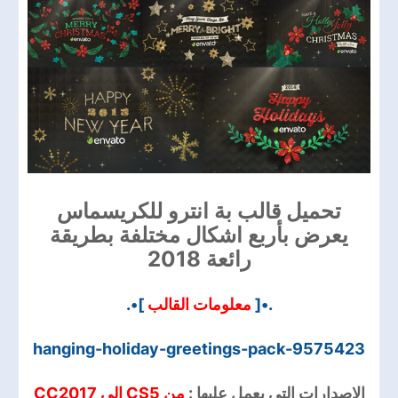
تحميل قالب بة انترو للكريسماس
يعرض بأربع اشكال مختلفة بطريقة
رائعة 2018
]•.
معلومات القالب
.•[
hanging-holiday-greetings-pack-9575423
الاصدارات التي يعمل عليها :
من CS5 الي CC2017