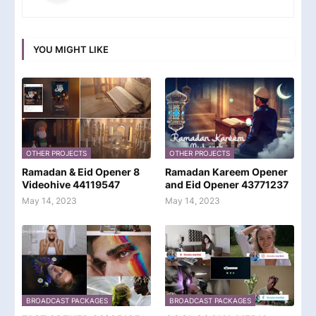
YOU MIGHT LIKE
OTHER PROJECTS
OTHER PROJECTS
Ramadan & Eid Opener 8
Ramadan Kareem Opener
Videohive 44119547
and Eid Opener 43771237
May 14, 2023
May 14, 2023
BROADCAST PACKAGES
BROADCAST PACKAGES