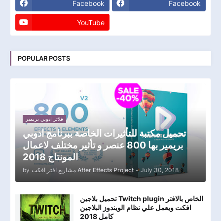
Facebook
Facebook
YouTube
POPULAR POSTS
فلاتر ادوبي بريمير
تحميل مكتبة للتأثيرات الخاصة ببرنامج ادوبي
بريمير بها 800 عنصر و تأثير مختلف لاعمال
المونتاج 2018
July 30, 2018
-
مشاريع افتر افكت After Effects Project
by
تحميل بلاجين Twitch plugin الخاص بالافتر
افكت ويعمل علي نظام الويندوز البلاجين
كامل 2018