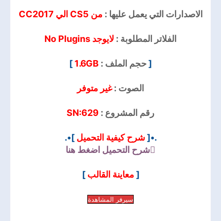
الاصدارات التي يعمل عليها :
من CS5 الي CC2017
الفلاتر المطلوبة :
لايوجد No Plugins
[
حجم الملف :
1.6GB
]
الصوت :
غير متوفر
رقم المشروع :
SN:629
.•[
شرح كيفية التحميل
]•.
شرح التحميل
اضغط هنا
[
معاينة القالب
]
سيرفر المشاهدة