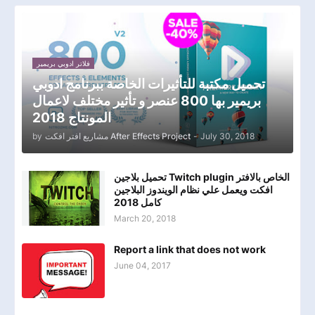
فلاتر ادوبي بريمير
تحميل مكتبة للتأثيرات الخاصة ببرنامج ادوبي
بريمير بها 800 عنصر و تأثير مختلف لاعمال
المونتاج 2018
by
مشاريع افتر افكت After Effects Project
-
July 30, 2018
تحميل بلاجين Twitch plugin الخاص بالافتر
افكت ويعمل علي نظام الويندوز البلاجين
كامل 2018
March 20, 2018
Report a link that does not work
June 04, 2017