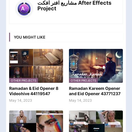
مشاريع افتر افكت After Effects
Project
YOU MIGHT LIKE
OTHER PROJECTS
OTHER PROJECTS
Ramadan & Eid Opener 8
Ramadan Kareem Opener
Videohive 44119547
and Eid Opener 43771237
May 14, 2023
May 14, 2023