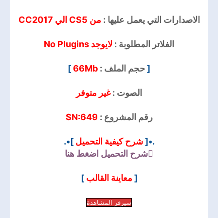
الاصدارات التي يعمل عليها :
من CS5 الي CC2017
الفلاتر المطلوبة :
لايوجد No Plugins
]
66Mb
حجم الملف :
[
الصوت :
غير متوفر
SN:649
رقم المشروع :
]•.
شرح كيفية التحميل
.•[
شرح التحميل
اضغط هنا
]
معاينة القالب
[
سيرفر المشاهدة