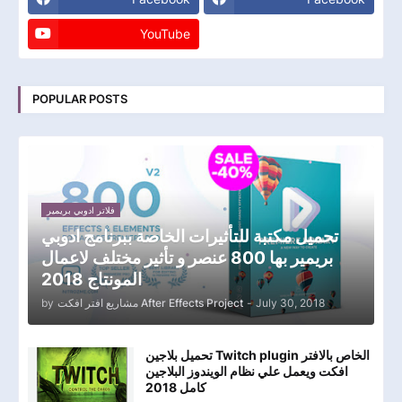
YouTube
POPULAR POSTS
فلاتر ادوبي بريمير
تحميل مكتبة للتأثيرات الخاصة ببرنامج ادوبي
بريمير بها 800 عنصر و تأثير مختلف لاعمال
المونتاج 2018
by
مشاريع افتر افكت After Effects Project
-
July 30, 2018
تحميل بلاجين Twitch plugin الخاص بالافتر
افكت ويعمل علي نظام الويندوز البلاجين
كامل 2018