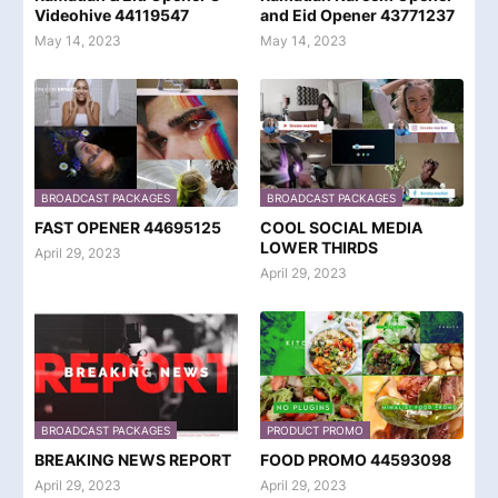
Videohive 44119547
and Eid Opener 43771237
May 14, 2023
May 14, 2023
BROADCAST PACKAGES
BROADCAST PACKAGES
FAST OPENER 44695125
COOL SOCIAL MEDIA
LOWER THIRDS
April 29, 2023
April 29, 2023
BROADCAST PACKAGES
PRODUCT PROMO
BREAKING NEWS REPORT
FOOD PROMO 44593098
April 29, 2023
April 29, 2023