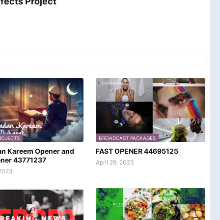
مش After Effects Project
ROJECTS
BROADCAST PACKAGES
n Kareem Opener and
FAST OPENER 44695125
ener 43771237
April 29, 2023
2023