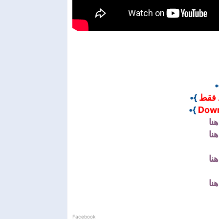
}
}•
 فقط
}•
Down
نا
نا
Facebook