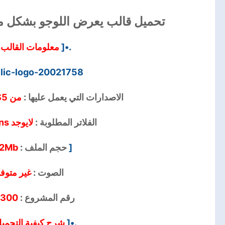
تحميل قالب يعرض اللوجو بشكل ميتالي
معلومات القالب
.•[
20021758-metallic-logo
الاصدارات التي يعمل عليها :
من CS5 الي CC2017
الفلاتر المطلوبة :
لايوجد No Plugins
2Mb
حجم الملف :
[
الصوت :
غير متوف
:300
رقم المشروع :
شرح كيفية التحمي
.•[