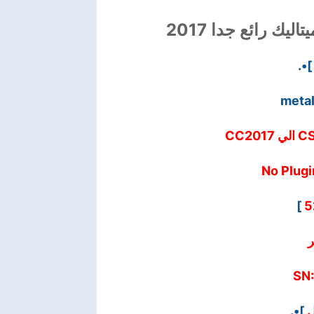
ك رائع جدا 2017
]•.
]
5
ر
SN
]•.
ل