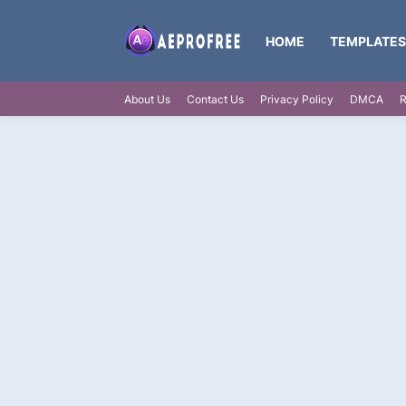
HOME
TEMPLATES
About Us
Contact Us
Privacy Policy
DMCA
R