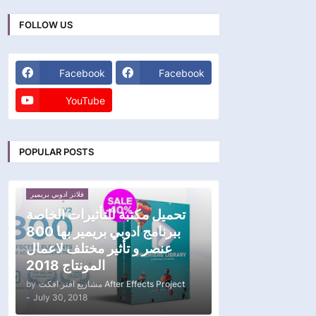
FOLLOW US
Facebook
Facebook
YouTube
POPULAR POSTS
فلاتر ادوبي بريمير
تحميل مكتبة للتأثيرات الخاصة
ببرنامج ادوبي بريمير بها 800
عنصر و تأثير مختلف لاعمال
المونتاج 2018
by
مشاريع افتر افكت After Effects Project
-
July 30, 2018