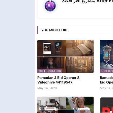
اريع افتر افكت
YOU MIGHT LIKE
OTHER PROJECTS
OTHER P
Ramadan & Eid Opener 8
Ramada
Videohive 44119547
Eid Op
May 14, 2023
May 14, 