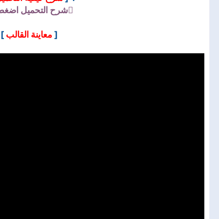
شرح التحميل
اضغط 
]
معاينة القالب
[