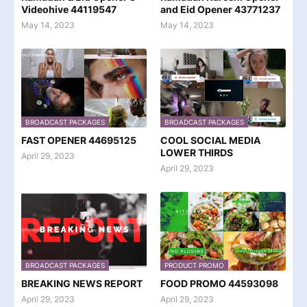
Videohive 44119547
and Eid Opener 43771237
May 14, 2023
May 14, 2023
BROADCAST PACKAGES
BROADCAST PACKAGES
FAST OPENER 44695125
COOL SOCIAL MEDIA
LOWER THIRDS
April 29, 2023
April 29, 2023
BROADCAST PACKAGES
PRODUCT PROMO
BREAKING NEWS REPORT
FOOD PROMO 44593098
April 29, 2023
April 29, 2023