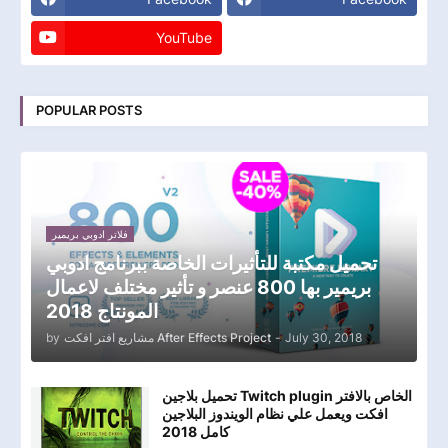
YouTube
POPULAR POSTS
فلاتر ادوبي بريمير
تحميل مكتبة للتأثيرات الخاصة ببرنامج ادوبي
بريمير بها 800 عنصر و تأثير مختلف لاعمال
المونتاج 2018
by
مشاريع افتر افكت After Effects Project
-
July 30, 2018
تحميل بلاجين Twitch plugin الخاص بالافتر
افكت ويعمل علي نظام الويندوز البلاجين
كامل 2018