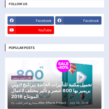
FOLLOW US
Facebook
Facebook
YouTube
POPULAR POSTS
فلاتر ادوبي بريمير
تحميل مكتبة للتأثيرات الخاصة ببرنامج ادوبي
بريمير بها 800 عنصر و تأثير مختلف لاعمال
المونتاج 2018
by
مشاريع افتر افكت After Effects Project
-
July 30, 2018