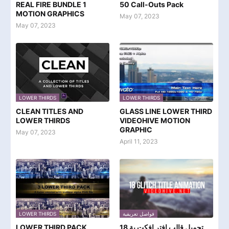
REAL FIRE BUNDLE 1
50 Call-Outs Pack
MOTION GRAPHICS
May 07, 2023
May 07, 2023
LOWER THIRDS
LOWER THIRDS
CLEAN TITLES AND
GLASS LINE LOWER THIRD
LOWER THIRDS
VIDEOHIVE MOTION
GRAPHIC
May 07, 2023
April 11, 2023
LOWER THIRDS
فواصل تعريفية
LOWER THIRD PACK
تحميل قالب افتر افكت بة 18