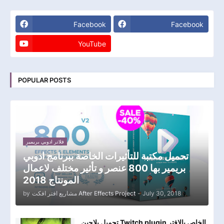
Facebook
Facebook
YouTube
POPULAR POSTS
فلاتر ادوبي بريمير
تحميل مكتبة للتأثيرات الخاصة ببرنامج ادوبي
بريمير بها 800 عنصر و تأثير مختلف لاعمال
المونتاج 2018
by
مشاريع افتر افكت After Effects Project
-
July 30, 2018
تحميل بلاجين Twitch plugin الخاص بالافتر