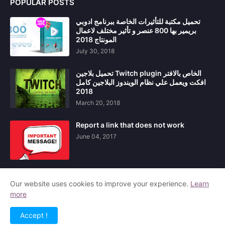
POPULAR POSTS
تحميل مكتبة للتأثيرات الخاصة ببرنامج ادوبي
بريمير بها 800 عنصر و تأثير مختلف لاعمال
المونتاج 2018
July 30, 2018
تحميل بلاجين Twitch plugin الخاص بالافتر
افكت ويعمل علي نظام الويندوز البلاجين كامل
2018
March 20, 2018
Report a link that does not work
June 04, 2017
Our website uses cookies to improve your experience.
Learn
more
Home
About Us
Contact Us
Privacy Policy
Accept !
Copyright ©
2026
مشاريع افتر افكت After Effects Project