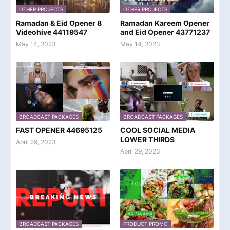
OTHER PROJECTS
OTHER PROJECTS
Ramadan & Eid Opener 8
Ramadan Kareem Opener
Videohive 44119547
and Eid Opener 43771237
May 14, 2023
May 14, 2023
BROADCAST PACKAGES
BROADCAST PACKAGES
FAST OPENER 44695125
COOL SOCIAL MEDIA
LOWER THIRDS
April 29, 2023
April 29, 2023
BROADCAST PACKAGES
PRODUCT PROMO