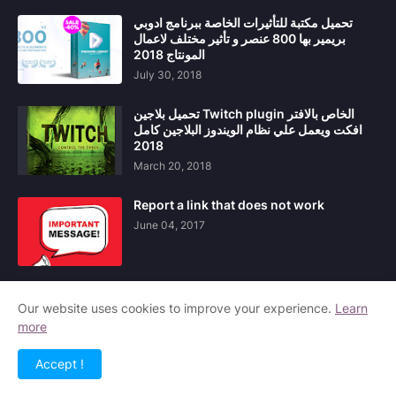
تحميل مكتبة للتأثيرات الخاصة ببرنامج ادوبي
بريمير بها 800 عنصر و تأثير مختلف لاعمال
المونتاج 2018
July 30, 2018
تحميل بلاجين Twitch plugin الخاص بالافتر
افكت ويعمل علي نظام الويندوز البلاجين كامل
2018
March 20, 2018
Report a link that does not work
June 04, 2017
Our website uses cookies to improve your experience.
Learn
more
Home
About Us
Contact Us
Privacy Policy
Accept !
Copyright ©
2026
مشاريع افتر افكت After Effects Project