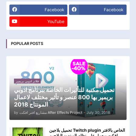
Facebook
Facebook
YouTube
POPULAR POSTS
فلاتر ادوبي بريمير
تحميل مكتبة للتأثيرات الخاصة ببرنامج ادوبي
بريمير بها 800 عنصر و تأثير مختلف لاعمال
المونتاج 2018
by
مشاريع افتر افكت After Effects Project
-
July 30, 2018
تحميل بلاجين Twitch plugin الخاص بالافتر
افكت ويعمل علي نظام الويندوز البلاجين