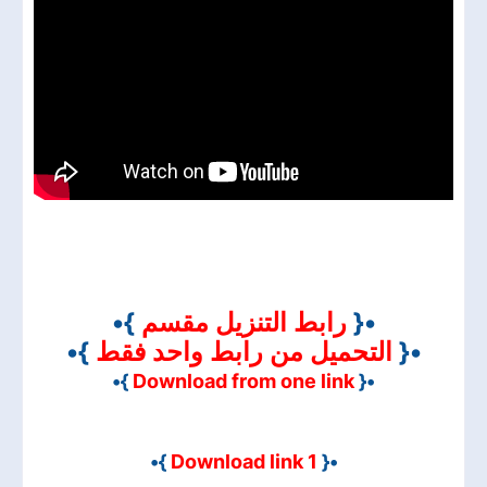
}•
رابط التنزيل مقسم
•{
}•
التحميل من رابط واحد فقط
•{
}•
Download from one link
•{
}•
Download link 1
•{