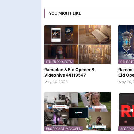
YOU MIGHT LIKE
OTHER PROJECTS
OTHER P
Ramadan & Eid Opener 8
Ramada
Videohive 44119547
Eid Op
May 14, 2023
May 14, 
BROADCAST PACKAGES
BROADCA