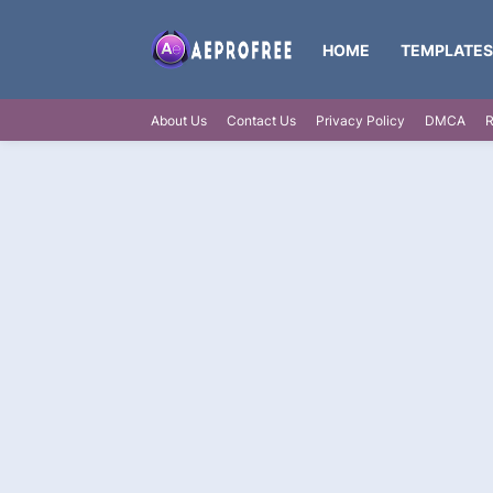
HOME
TEMPLATES
About Us
Contact Us
Privacy Policy
DMCA
R