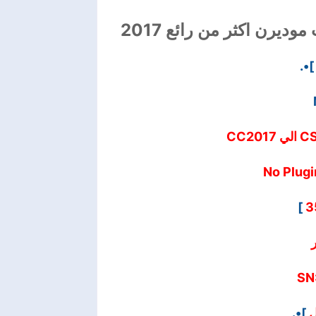
ديرن اكثر من رائع 2017
]•.
]
3
SN
]•.
ل