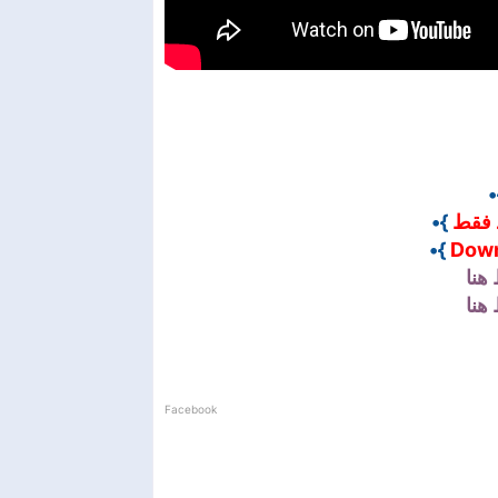
}
}•
 فقط
}•
Down
هنا
هنا
Facebook