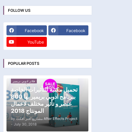
FOLLOW US
Facebook
Facebook
YouTube
POPULAR POSTS
فلاتر ادوبي بريمير
تحميل مكتبة للتأثيرات الخاصة
ببرنامج ادوبي بريمير بها 800
عنصر و تأثير مختلف لاعمال
المونتاج 2018
by
مشاريع افتر افكت After Effects Project
-
July 30, 2018