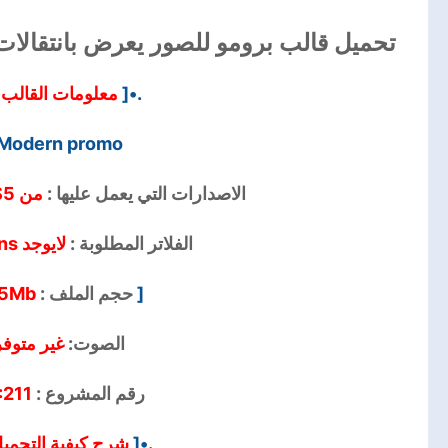
تحميل قالب برومو للصور يعرض بانتقالات مو
معلومات القالب
.•[
Modern promo
الاصدارات التي يعمل عليها :
من CS5 الي CC2017
الفلاتر المطلوبة :
لايوجد No Plugins
5Mb
حجم الملف :
[
الصوت:
غير متوفر
:211
رقم المشروع :
شرح كيفية التحمي
.•[