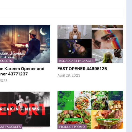
ROJECTS
BROADCAST PACKAGES
n Kareem Opener and
FAST OPENER 44695125
ener 43771237
April 29, 2023
2023
ST PACKAGES
PRODUCT PROMO